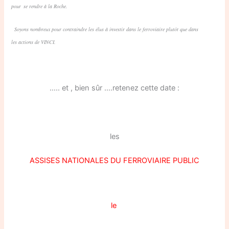
pour
se rendre à la Roche.
Soyons nombreux pour contraindre les élus à investir dans le ferroviaire plutôt que dans
les
actions de VINCI.
….. et , bien sûr ….retenez cette date :
les
ASSISES NATIONALES DU FERROVIAIRE PUBLIC
le