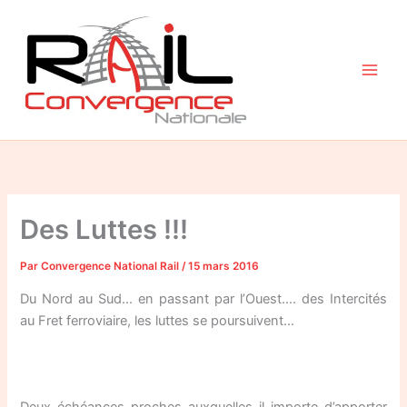
Aller
au
contenu
Des Luttes !!!
Par
Convergence National Rail
/
15 mars 2016
Du Nord au Sud… en passant par l’Ouest…. des Intercités
au Fret ferroviaire, les luttes se poursuivent…
Deux échéances proches auxquelles il importe d’apporter