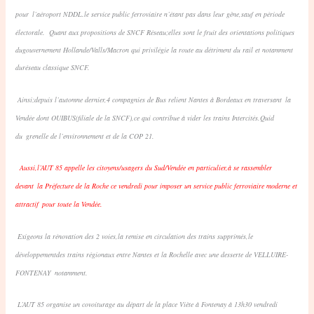
pour
l’aéroport NDDL.le service public ferroviaire n’étant pas dans leur gène,sauf en période
électorale.
Quant aux propositions de SNCF Réseau;elles sont le fruit des orientations politiques
du
gouvernement Hollande/Valls/Macron qui privilégie la route au détriment du rail et notamment
du
réseau classique SNCF.
Ainsi;depuis l’automne dernier,4 compagnies de Bus relient Nantes à Bordeaux en traversant
la
Vendée dont OUIBUS(filiale de la SNCF),ce qui contribue à vider les trains Intercités.Quid
du
grenelle de l’environnement et de la COP 21.
Aussi,l’AUT 85 appelle les citoyens/usagers du Sud/Vendée en particulier,à se rassembler
devant
la Préfecture de la Roche ce vendredi pour imposer un service public ferroviaire moderne et
attractif
pour toute la Vendée.
Exigeons la rénovation des 2 voies,la remise en circulation des trains supprimés,le
développement
des trains régionaux entre Nantes et la Rochelle avec une desserte de VELLUIRE-
FONTENAY
notamment.
L’AUT 85 organise un covoiturage au départ de la place Viète à Fontenay à 13h30 vendredi