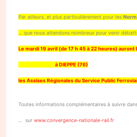
Par ailleurs, et plus particulièrement pour les
Norm
… que nous attendons nombreux pour venir débattre 
Le mardi 19 avril (de 17 h 45 à 22 heures) auront 
à DIEPPE (76)
les Assises Régionales du Service Public Ferrovi
Toutes informations complémentaires à suivre dans
… sur
www.convergence-nationale-rail.fr