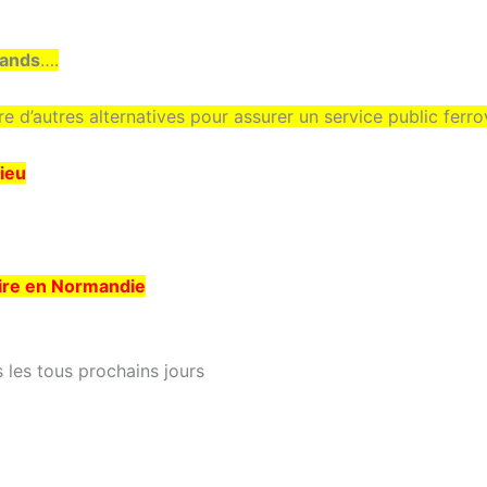
ands
….
d’autres alternatives pour assurer un service public ferro
lieu
aire en Normandie
 les tous prochains jours