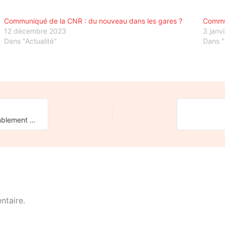
Communiqué de la CNR : du nouveau dans les gares ?
Commun
12 décembre 2023
3 janv
Dans "Actualité"
Dans 
Appel du Comité de Défense de la ligne Brive – Aurillac, rassemblement du 29 Novembre 2025 à Bretenenoux-Biars
ntaire.