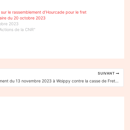
 sur le rassemblement d’Hourcade pour le fret
iaire du 20 octobre 2023
obre 2023
Actions de la CNR"
SUIVANT
Rassemblement du 13 novembre 2023 à Woippy contre la casse de Fret SNCF : le compte rendu des cheminots CGT