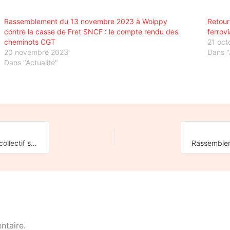
Rassemblement du 13 novembre 2023 à Woippy
Retour
contre la casse de Fret SNCF : le compte rendu des
ferrov
cheminots CGT
21 oct
20 novembre 2023
Dans "
Dans "Actualité"
Avenir des “petites” lignes ferroviaires françaises : l’analyse du collectif sud-normand de la CNR
ntaire.