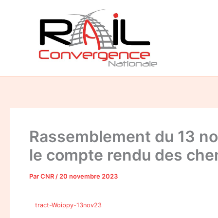
Aller
au
contenu
Rassemblement du 13 nov
le compte rendu des ch
Par
CNR
/
20 novembre 2023
tract-Woippy-13nov23