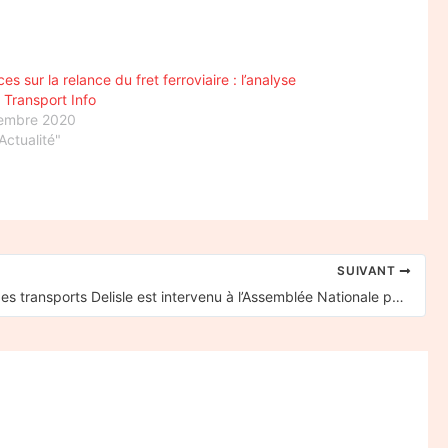
s sur la relance du fret ferroviaire : l’analyse
e Transport Info
tembre 2020
Actualité"
SUIVANT
Le patron des transports Delisle est intervenu à l’Assemblée Nationale pour réclamer la réouverture de la ligne ferroviaire Coulommiers/La Ferté-Gaucher