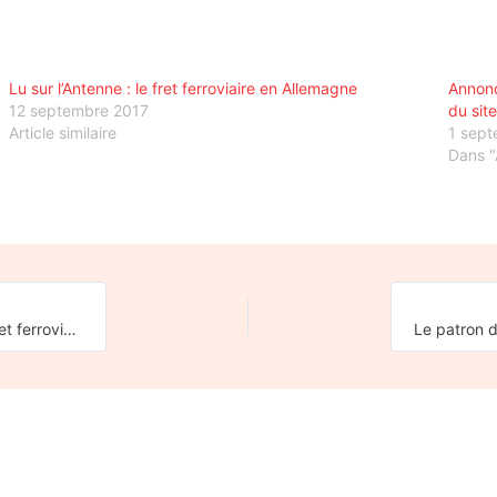
Lu sur l’Antenne : le fret ferroviaire en Allemagne
Annonce
12 septembre 2017
du sit
Article similaire
1 sep
Dans "
Le 27 novembre 2023, rassemblement à Fos-sur-Mer pour le fret ferroviaire