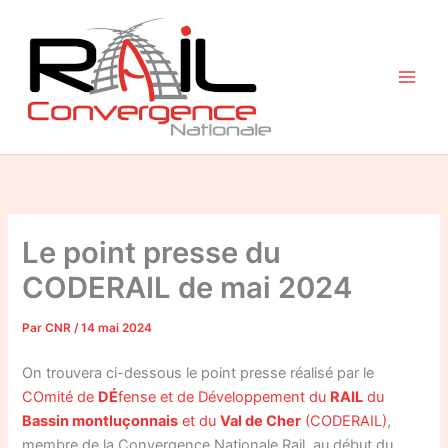
Aller
au
contenu
Le point presse du
CODERAIL de mai 2024
Par
CNR
/
14 mai 2024
On trouvera ci-dessous le point presse réalisé par le
COmité
de
DÉ
fense et de Développement du
RAIL
du
Bassin montluçonnais
et du
Val de Cher
(CODERAIL)
,
membre de la Convergence Nationale Rail, au début du