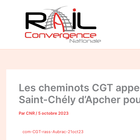
Aller
au
contenu
Les cheminots CGT appell
Saint-Chély d’Apcher pour
Par
CNR
/
5 octobre 2023
com-CGT-rass-Aubrac-21oct23