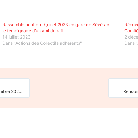
Rassemblement du 9 juillet 2023 en gare de Sévérac :
Réouve
le témoignage d’un ami du rail
Comité 
14 juillet 2023
2 déc
Dans "Actions des Collectifs adhérents"
Dans "
Motions du conseil municipal de La Ferté-Gaucher du 26 septembre 2023 en faveur de la réouverture de la ligne ferroviaire vers Coulommiers
Rencont