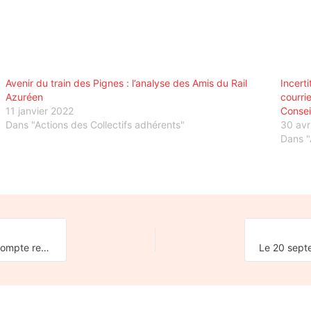
Avenir du train des Pignes : l’analyse des Amis du Rail
Incerti
Azuréen
courri
11 janvier 2022
Consei
Dans "Actions des Collectifs adhérents"
30 avr
Dans "
Célébration des 150 ans de la ligne ferroviaire de l’Aubrac : le compte rendu du Midi Libre