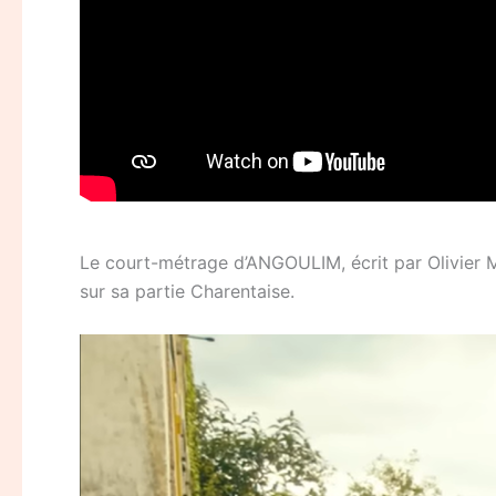
Le court-métrage d’ANGOULIM, écrit par Olivier 
sur sa partie Charentaise.