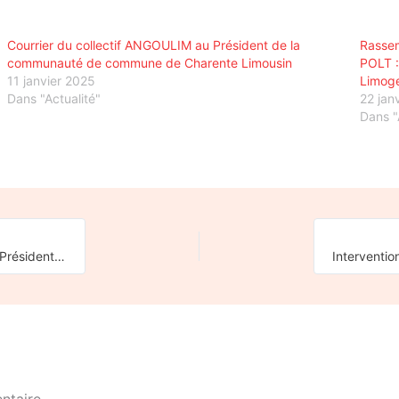
Courrier du collectif ANGOULIM au Président de la
Rassem
communauté de commune de Charente Limousin
POLT :
11 janvier 2025
Limog
Dans "Actualité"
22 jan
Dans "
La CNR et le CRVF Nouvelle-Aquitaine reçus par Jean Castex, Président de la SNCF, à Limoges.