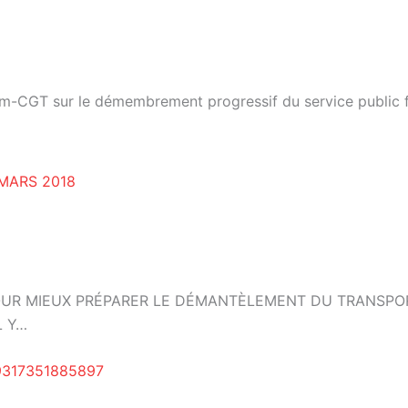
om-CGT sur le démembrement progressif du service public fe
MARS 2018
UR MIEUX PRÉPARER LE DÉMANTÈLEMENT DU TRANSPORT FE
L Y…
49317351885897