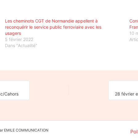
Les cheminots CGT de Normandie appellent à
Cont
reconquérir le service public ferroviaire avec les
Fran
usagers
10 
5 février 2022
Arti
Dans "Actualité"
nac/Cahors
é par EMILE COMMUNICATION
Pol