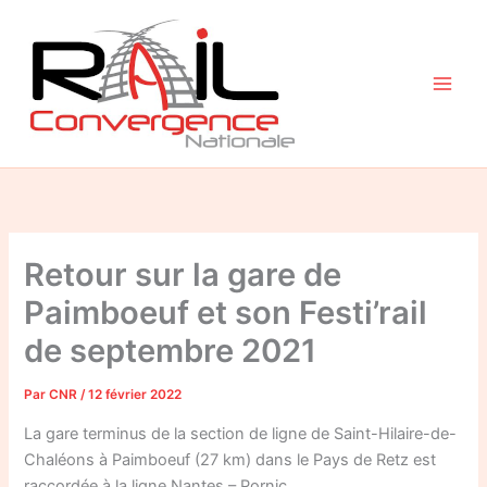
Aller
au
contenu
Retour sur la gare de
Paimboeuf et son Festi’rail
de septembre 2021
Par
CNR
/
12 février 2022
La gare terminus de la section de ligne de Saint-Hilaire-de-
Chaléons à Paimboeuf (27 km) dans le Pays de Retz est
raccordée à la ligne Nantes – Pornic.