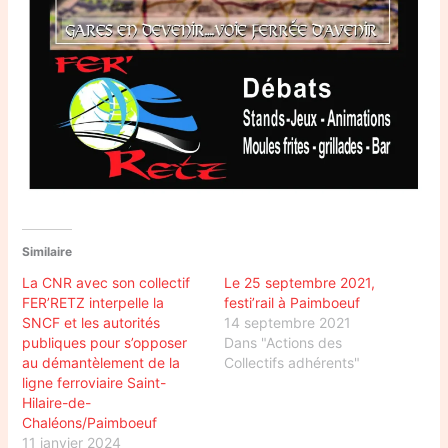
Similaire
La CNR avec son collectif
Le 25 septembre 2021,
FER’RETZ interpelle la
festi’rail à Paimboeuf
SNCF et les autorités
14 septembre 2021
publiques pour s’opposer
Dans "Actions des
au démantèlement de la
Collectifs adhérents"
ligne ferroviaire Saint-
Hilaire-de-
Chaléons/Paimboeuf
11 janvier 2024