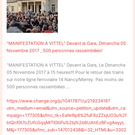
"MANIFESTATION A VITTEL" Devant la Gare, Dimanche 05
Novembre 2017 , 500 personnes rassemblées!
“MANIFESTATION A VITTEL” Devant la Gare, Le Dimanche
05 Novembre 2017 à 15 heures!!! Pour le retour des trains
sur notre ligne ferroviaire 14 Nancy/Merrey. Pas moins de
500 personnes rassemblées …
https://www.change.org/p/10417871/u/21923416?
utm_medium=email&utm_source=petition_update&utm_ca
mpaign=177305&sfmc_tk=EaNrRp8%2fuF8zZZsjUO3u%2f
bIQnf0t7oZUfcGqqMlTlObPu%2bj%2b6UAhEzBFvgAeyyL
M&j=177305&sfmc_sub=147012438&l=32_HTML&u=3302