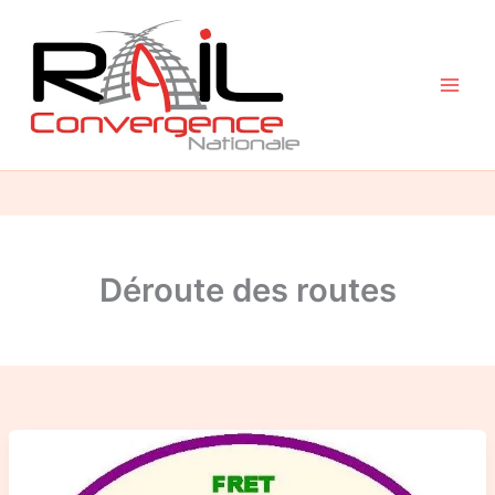
Aller
au
contenu
Déroute des routes
Moins
de
routes
+