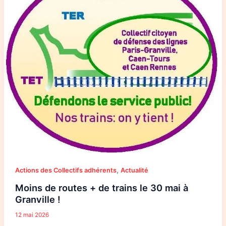
de
trains
le
30
mai
à
Granville
!
,
Actions des Collectifs adhérents
Actualité
Moins de routes + de trains le 30 mai à
Granville !
12 mai 2026