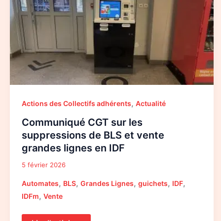
de
BLS
et
vente
grandes
lignes
en
IDF
,
Actions des Collectifs adhérents
Actualité
Communiqué CGT sur les
suppressions de BLS et vente
grandes lignes en IDF
5 février 2026
,
,
,
,
,
Automates
BLS
Grandes Lignes
guichets
IDF
,
IDFm
Vente