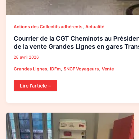
,
Actions des Collectifs adhérents
Actualité
Courrier de la CGT Cheminots au Préside
de la vente Grandes Lignes en gares Trans
28 avril 2026
,
,
,
Grandes Lignes
IDFm
SNCF Voyageurs
Vente
Lire l'article »
Communiqué
CGT
sur
les
suppressions