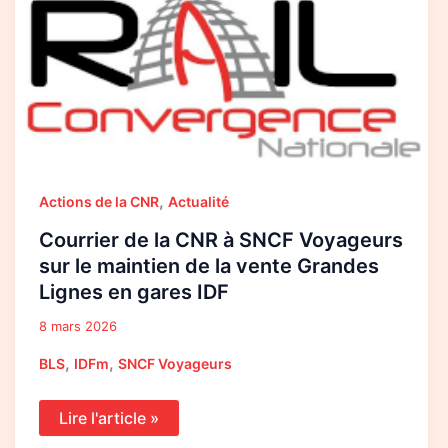
la
CNR
à
SNCF
Voyageurs
sur
le
maintien
de
la
vente
Grandes
Lignes
,
Actions de la CNR
Actualité
en
gares
Courrier de la CNR à SNCF Voyageurs
IDF
sur le maintien de la vente Grandes
Lignes en gares IDF
8 mars 2026
,
,
BLS
IDFm
SNCF Voyageurs
Lire l'article »