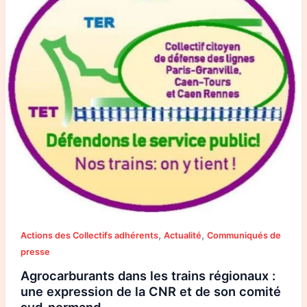
régionaux
:
une
expression
de
la
CNR
et
de
son
comité
sud-
normand
,
,
Actions des Collectifs adhérents
Actualité
Communiqués de
presse
Agrocarburants dans les trains régionaux :
une expression de la CNR et de son comité