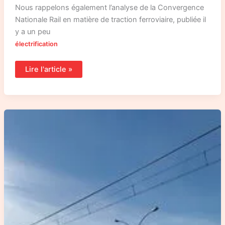
Nous rappelons également l’analyse de la Convergence
Nationale Rail en matière de traction ferroviaire, publiée il
y a un peu
électrification
Lire l'article »
Une
étude
allemande
relativise
la
pertinence
de
la
traction
à
hydrogène
pour
les
chemins
de
fer