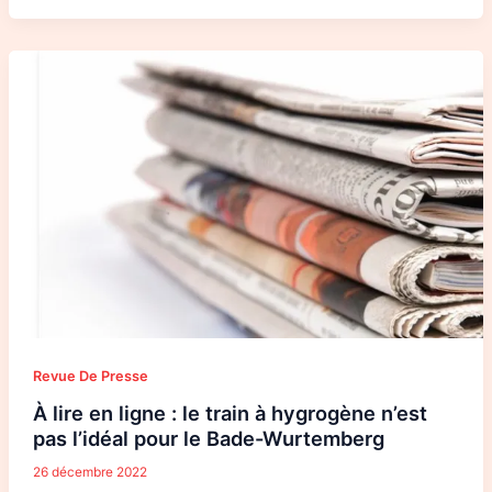
À
lire
en
ligne
:
le
train
à
hygrogène
n’est
pas
l’idéal
pour
le
Bade-
Wurtemberg
Revue De Presse
À lire en ligne : le train à hygrogène n’est
pas l’idéal pour le Bade-Wurtemberg
26 décembre 2022