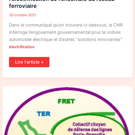
ferroviaire
26 octobre 2021
Dans le communiqué qu’on trouvera ci-dessous, la CNR
interroge l’engouement gouvernemental pour la voiture
automobile électrique et d’autres “solutions innovantes”
électrification
Lire l'article »
Agrocarburants
dans
les
trains
régionaux
:
une
expression
de
la
CNR
et