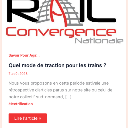
pour
les
trains
?
Savoir Pour Agir...
Quel mode de traction pour les trains ?
7 août 2023
Nous vous proposons en cette période estivale une
rétrospective d’articles parus sur notre site ou celui de
notre collectif sud-normand, […]
électrification
Lire l'article »