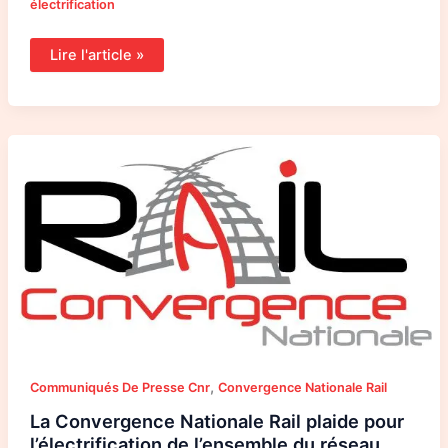
électrification
Lire l'article »
La
Convergence
Nationale
Rail
plaide
pour
l’électrification
de
l’ensemble
du
réseau
ferroviaire
,
Communiqués De Presse Cnr
Convergence Nationale Rail
La Convergence Nationale Rail plaide pour
l’électrification de l’ensemble du réseau