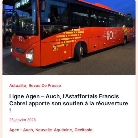
Ligne
Agen
–
Auch,
l’Astaffortais
Francis
Cabrel
apporte
son
soutien
à
la
réouverture
!
,
Actualité
Revue De Presse
Ligne Agen – Auch, l’Astaffortais Francis
Cabrel apporte son soutien à la réouverture
!
26 janvier 2026
,
,
Agen - Auch
Nouvelle-Aquitaine
Occitanie