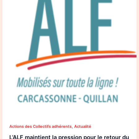
pour
le
retour
du
train
en
Haute
Vallée
de
l’Aude
!
,
Actions des Collectifs adhérents
Actualité
L’ALF maintient la pression pour le retour du