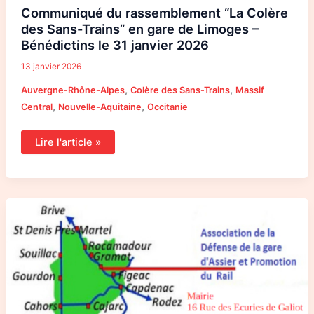
Communiqué du rassemblement “La Colère
des Sans-Trains” en gare de Limoges –
Bénédictins le 31 janvier 2026
13 janvier 2026
,
,
Auvergne-Rhône-Alpes
Colère des Sans-Trains
Massif
,
,
Central
Nouvelle-Aquitaine
Occitanie
Lire l'article »
Rassemblement
de
l’ADGAPR
du
13
Décembre
2025
à
la
Gare
de
Gramat