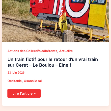
,
Actions des Collectifs adhérents
Actualité
Un train fictif pour le retour d’un vrai train
sur Ceret – Le Boulou – Elne !
23 juin 2026
,
Occitanie
Osons le rail
Lire l'article »