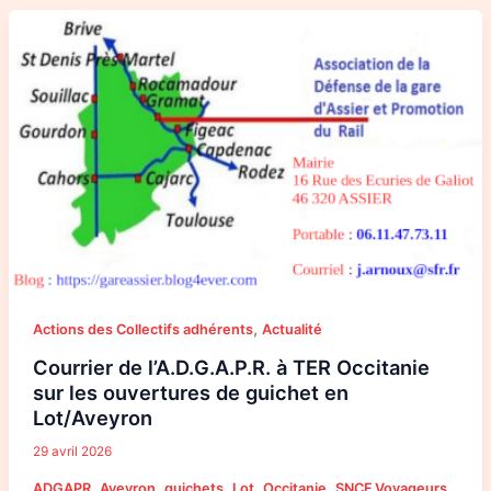
Courrier
de
l’A.D.G.A.P.R.
à
TER
Occitanie
sur
les
ouvertures
de
guichet
en
Lot/Aveyron
,
Actions des Collectifs adhérents
Actualité
Courrier de l’A.D.G.A.P.R. à TER Occitanie
sur les ouvertures de guichet en
Lot/Aveyron
29 avril 2026
,
,
,
,
,
ADGAPR
Aveyron
guichets
Lot
Occitanie
SNCF Voyageurs