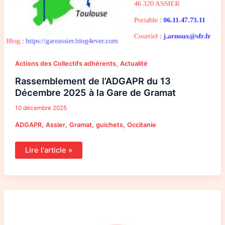
,
Actions des Collectifs adhérents
Actualité
Rassemblement de l’ADGAPR du 13
Décembre 2025 à la Gare de Gramat
10 décembre 2025
,
,
,
,
ADGAPR
Assier
Gramat
guichets
Occitanie
Lire l'article »
Appel
du
Comité
de
Défense