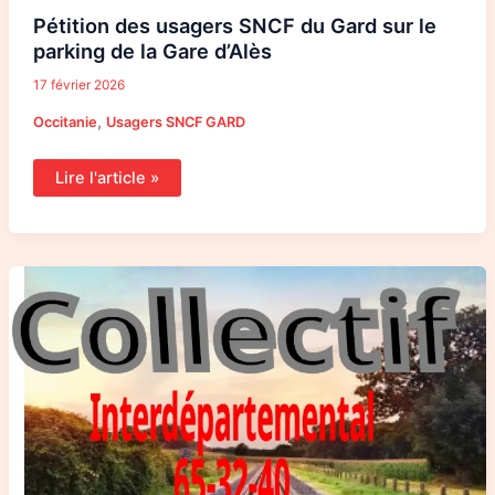
Pétition des usagers SNCF du Gard sur le
parking de la Gare d’Alès
17 février 2026
,
Occitanie
Usagers SNCF GARD
Lire l'article »
Osons
le
train,
un
collectif
dynamique
!