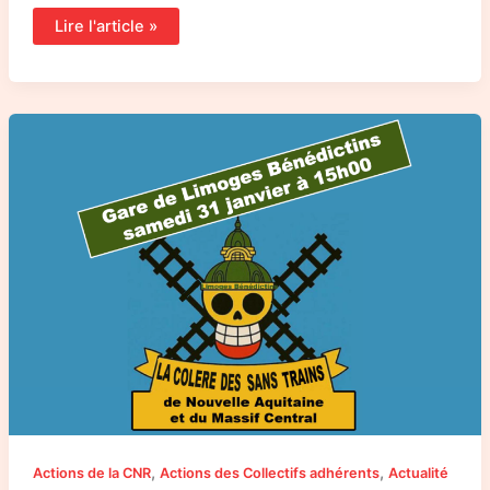
Lire l'article »
Communiqué
du
rassemblement
“La
Colère
des
Sans-
Trains”
en
gare
de
Limoges
–
Bénédictins
le
31
janvier
2026
,
,
Actions de la CNR
Actions des Collectifs adhérents
Actualité