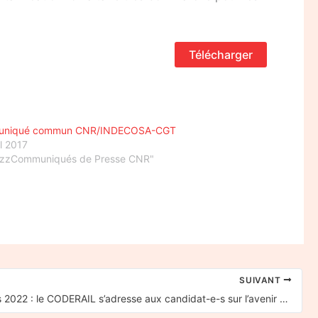
Télécharger
niqué commun CNR/INDECOSA-CGT
il 2017
"zzCommuniqués de Presse CNR"
SUIVANT
Législatives 2022 : le CODERAIL s’adresse aux candidat-e-s sur l’avenir du service public ferroviaire