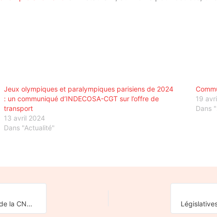
Jeux olympiques et paralympiques parisiens de 2024
Commu
: un communiqué d’INDECOSA-CGT sur l’offre de
19 avr
transport
Dans 
13 avril 2024
Dans "Actualité"
Interpellation des candidat-e-s aux élections législatives 2022 de la CNR et de son collectif sud-normand