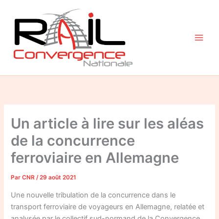
Aller
au
contenu
Un article à lire sur les aléas
de la concurrence
ferroviaire en Allemagne
Par
CNR
/
29 août 2021
Une nouvelle tribulation de la concurrence dans le
transport ferroviaire de voyageurs en Allemagne, relatée et
analysée par le collectif sud-normand de la Convergence