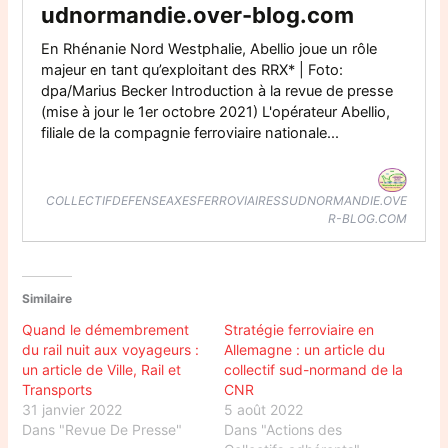
udnormandie.over-blog.com
En Rhénanie Nord Westphalie, Abellio joue un rôle
majeur en tant qu’exploitant des RRX* | Foto:
dpa/Marius Becker Introduction à la revue de presse
(mise à jour le 1er octobre 2021) L'opérateur Abellio,
filiale de la compagnie ferroviaire nationale...
COLLECTIFDEFENSEAXESFERROVIAIRESSUDNORMANDIE.OVE
R-BLOG.COM
Similaire
Quand le démembrement
Stratégie ferroviaire en
du rail nuit aux voyageurs :
Allemagne : un article du
un article de Ville, Rail et
collectif sud-normand de la
Transports
CNR
31 janvier 2022
5 août 2022
Dans "Revue De Presse"
Dans "Actions des