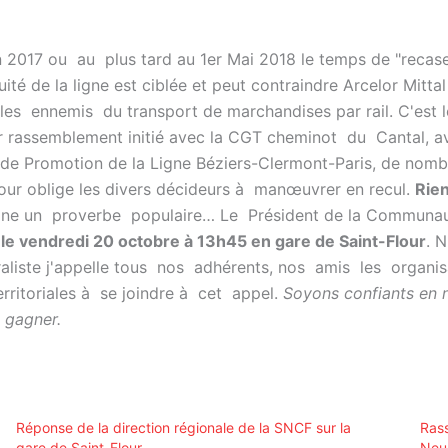
 2017 ou au plus tard au 1er Mai 2018 le temps de "recaser
ité de la ligne est ciblée et peut contraindre Arcelor Mittal
t les ennemis du transport de marchandises par rail. C'est 
 rassemblement initié avec la CGT cheminot du Cantal, av
de Promotion de la Ligne Béziers-Clermont-Paris, de nomb
our oblige les divers décideurs à manœuvrer en recul.
Rien
ne un proverbe populaire… Le Président de la Communau
e vendredi 20 octobre à 13h45 en gare de Saint-Flour
. 
liste j'appelle tous nos adhérents, nos amis les organisa
territoriales à se joindre à cet appel.
Soyons confiants en n
t gagner.
Réponse de la direction régionale de la SNCF sur la
Rass
gare de Saint-Flour
Neu