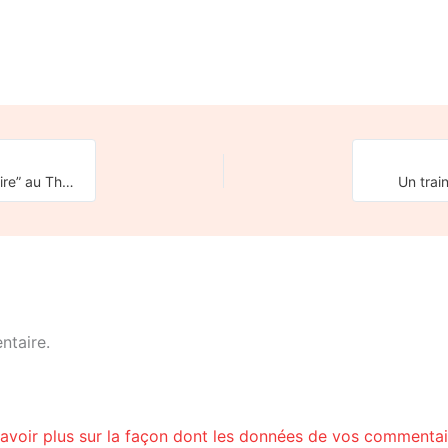
Compte-rendu du Colloque “Défense du service public ferroviaire” au Théâtre Traversière le 11 juin 2026
Un train
ntaire.
avoir plus sur la façon dont les données de vos commentair