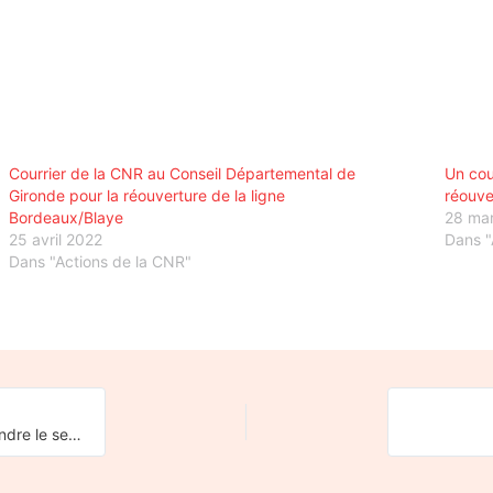
Courrier de la CNR au Conseil Départemental de
Un cou
Gironde pour la réouverture de la ligne
réouve
Bordeaux/Blaye
28 ma
25 avril 2022
Dans "
Dans "Actions de la CNR"
Le 7 octobre 2021, la CNR était présente à Hendaye pour défendre le service public ferroviaire