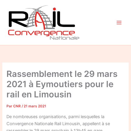
Aller
au
contenu
Rassemblement le 29 mars
2021 à Eymoutiers pour le
rail en Limousin
Par
CNR
/
21 mars 2021
De nombreuses organisations, parmi lesquelles la
Convergence Nationale Rail Limousin, appellent à se
rassembler le 29 mars prochain à 13h45 en gare