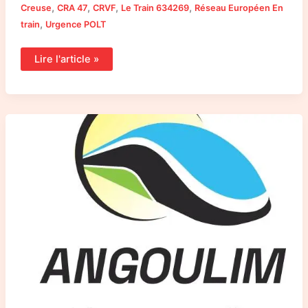
,
,
,
,
Creuse
CRA 47
CRVF
Le Train 634269
Réseau Européen En
,
train
Urgence POLT
Lire l'article »
Courrier
d’ANGOULIM
au
Défenseur
des
Droits