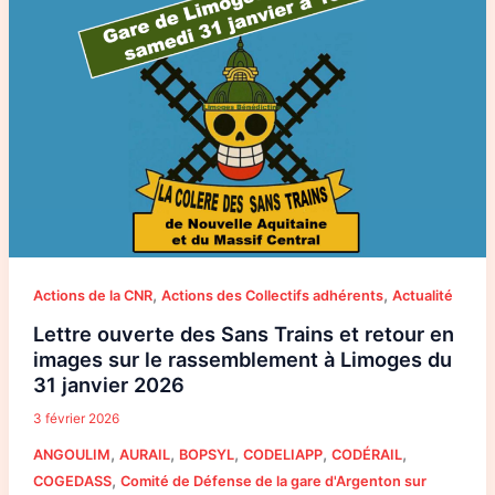
Trains
et
retour
en
images
sur
le
rassemblement
à
Limoges
du
31
janvier
2026
,
,
Actions de la CNR
Actions des Collectifs adhérents
Actualité
Lettre ouverte des Sans Trains et retour en
images sur le rassemblement à Limoges du
31 janvier 2026
3 février 2026
,
,
,
,
,
ANGOULIM
AURAIL
BOPSYL
CODELIAPP
CODÉRAIL
,
COGEDASS
Comité de Défense de la gare d'Argenton sur