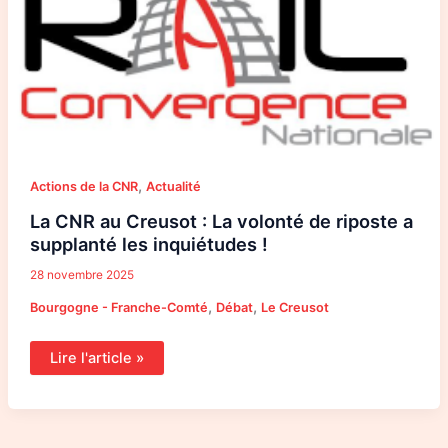
:
La
volonté
de
riposte
a
supplanté
les
inquiétudes !
,
Actions de la CNR
Actualité
La CNR au Creusot : La volonté de riposte a
supplanté les inquiétudes !
28 novembre 2025
,
,
Bourgogne - Franche-Comté
Débat
Le Creusot
Lire l'article »