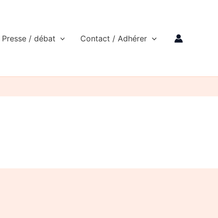
Presse / débat
Contact / Adhérer