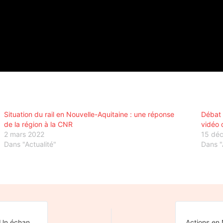
Situation du rail en Nouvelle-Aquitaine : une réponse
Débat 
de la région à la CNR
vidéo
2 mars 2022
15 dé
Dans "Actualité"
Dans "
Dans le Massif Central, Railcoop ou service public ferroviaire ? Un échange entre élu-e-s