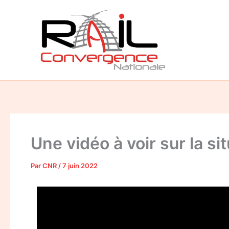
Aller
au
contenu
Une vidéo à voir sur la si
Par
CNR
/
7 juin 2022