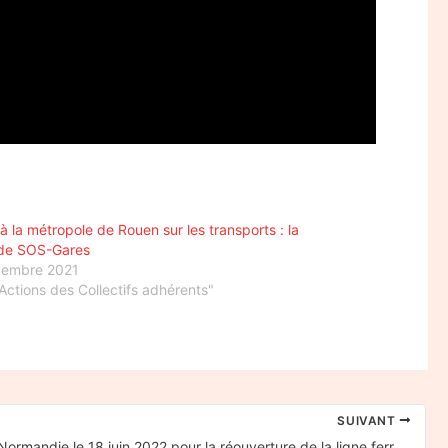
à la métropole de Rouen sur les transports : la
 de SOS-Gares
cembre 2021
Actions des Collectifs adhérents"
SUIVANT
Actions en Normandie le 18 juin 2022 pour la réouverture de la ligne ferroviaire Caen-Flers