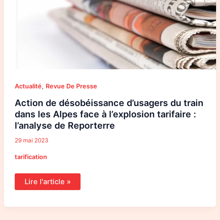
face
à
l’explosion
tarifaire
:
l’analyse
de
Reporterre
,
Actualité
Revue De Presse
Action de désobéissance d’usagers du train
dans les Alpes face à l’explosion tarifaire :
l’analyse de Reporterre
29 mai 2023
tarification
Lire l'article »