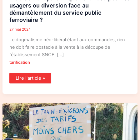
usagers ou diversion face au
démantèlement du service public
ferroviaire ?
27 mai 2024
Le dogmatisme néo-libéral étant aux commandes, rien
ne doit faire obstacle à la vente à la découpe de
l’établissement SNCF. […]
tarification
Lire l'article »
Pétition
pour
des
tarifs
de
TER
accessibles
à
tous