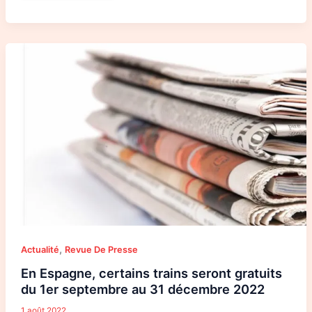
En
Espagne,
certains
trains
seront
gratuits
du
1er
septembre
au
31
décembre
2022
,
Actualité
Revue De Presse
En Espagne, certains trains seront gratuits
du 1er septembre au 31 décembre 2022
1 août 2022