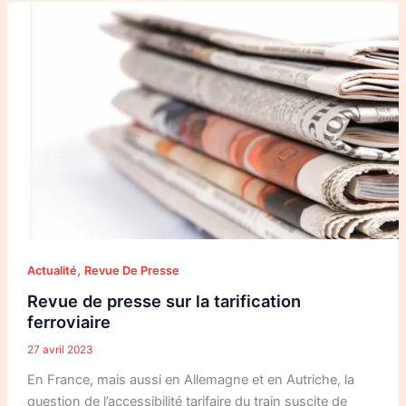
Revue
de
presse
sur
la
tarification
ferroviaire
,
Actualité
Revue De Presse
Revue de presse sur la tarification
ferroviaire
27 avril 2023
En France, mais aussi en Allemagne et en Autriche, la
question de l’accessibilité tarifaire du train suscite de