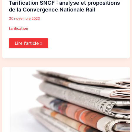
Tarification SNCF : analyse et propositions
de la Convergence Nationale Rail
30 novembre 2023
tarification
Lire l'article »
Revue
de
presse
:
deux
articles
récents
de
Reporterre
sur
le
transport
ferroviaire