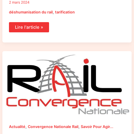
2 mars 2024
,
déshumanisation du rail
tarification
Lire l'article »
Tarification
SNCF
:
analyse
et
propositions
de
la
Convergence
Nationale
Rail
,
,
Actualité
Convergence Nationale Rail
Savoir Pour Agir...