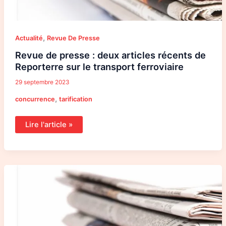
,
Actualité
Revue De Presse
Revue de presse : deux articles récents de
Reporterre sur le transport ferroviaire
29 septembre 2023
,
concurrence
tarification
Lire l'article »
Action
de
désobéissance
d’usagers
du
train
dans
les
Alpes