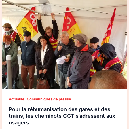
la
réhumanisation
des
gares
et
des
trains,
les
cheminots
CGT
s’adressent
aux
usagers
,
Actualité
Communiqués de presse
Pour la réhumanisation des gares et des
trains, les cheminots CGT s’adressent aux
usagers