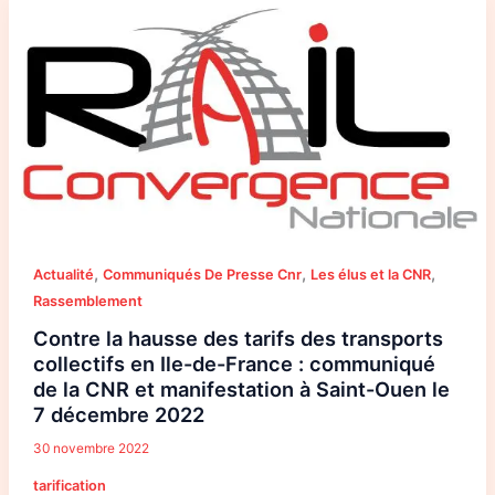
Contre
la
hausse
des
tarifs
des
transports
collectifs
en
Ile-
de-
France
:
communiqué
de
la
CNR
et
,
,
,
Actualité
Communiqués De Presse Cnr
Les élus et la CNR
manifestation
à
Rassemblement
Saint-
Ouen
Contre la hausse des tarifs des transports
le
7
collectifs en Ile-de-France : communiqué
décembre
de la CNR et manifestation à Saint-Ouen le
2022
7 décembre 2022
30 novembre 2022
tarification