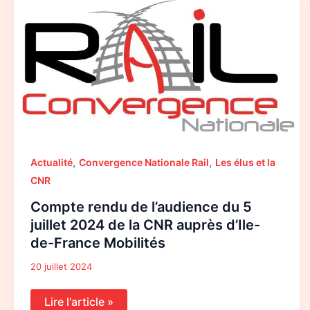
rendu
de
l’audience
du
5
juillet
2024
de
la
CNR
auprès
d’Ile-
de-
France
,
,
Mobilités
Actualité
Convergence Nationale Rail
Les élus et la
CNR
Compte rendu de l’audience du 5
juillet 2024 de la CNR auprès d’Ile-
de-France Mobilités
20 juillet 2024
Lire l'article »