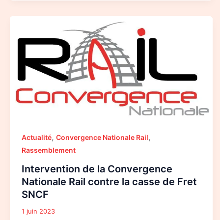
Intervention
de
la
Convergence
Nationale
Rail
contre
la
casse
de
Fret
SNCF
,
,
Actualité
Convergence Nationale Rail
Rassemblement
Intervention de la Convergence
Nationale Rail contre la casse de Fret
SNCF
1 juin 2023