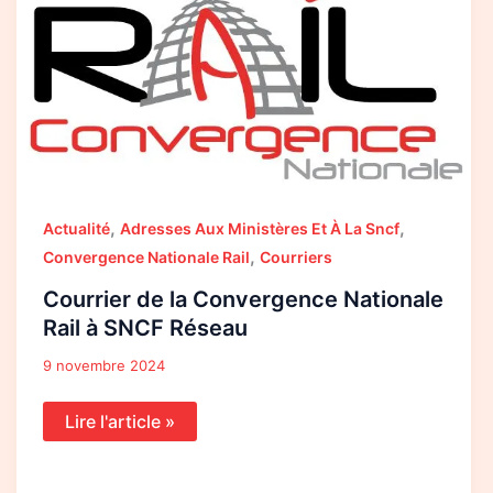
la
Convergence
Nationale
Rail
à
SNCF
Réseau
,
,
Actualité
Adresses Aux Ministères Et À La Sncf
,
Convergence Nationale Rail
Courriers
Courrier de la Convergence Nationale
Rail à SNCF Réseau
9 novembre 2024
Lire l'article »