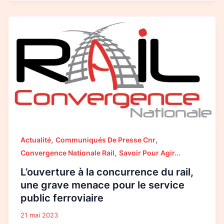
L’ouverture
à
la
concurrence
du
rail,
une
grave
menace
pour
le
service
public
ferroviaire
,
,
Actualité
Communiqués De Presse Cnr
,
Convergence Nationale Rail
Savoir Pour Agir...
L’ouverture à la concurrence du rail,
une grave menace pour le service
public ferroviaire
21 mai 2023