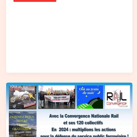
Voeux
2024
de
la
Convergence
Nationale
Rail