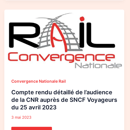
Compte
rendu
détaillé
de
l’audience
de
la
CNR
auprès
de
SNCF
Voyageurs
du
25
avril
2023
Convergence Nationale Rail
Compte rendu détaillé de l’audience
de la CNR auprès de SNCF Voyageurs
du 25 avril 2023
3 mai 2023