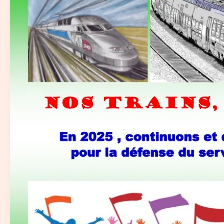
la
Convergence
Nationale
Rail
pour
l’année
2025