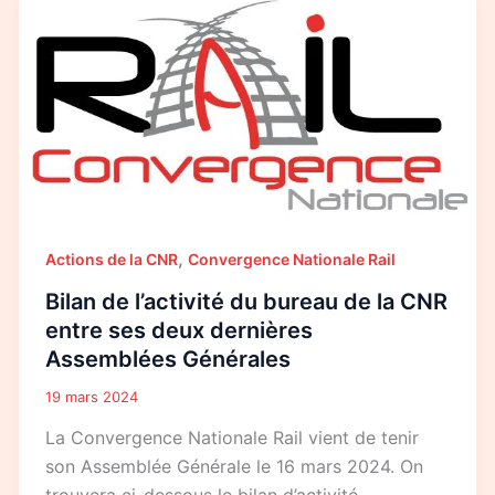
de
l’activité
du
bureau
de
la
CNR
entre
ses
deux
dernières
Assemblées
Générales
,
Actions de la CNR
Convergence Nationale Rail
Bilan de l’activité du bureau de la CNR
entre ses deux dernières
Assemblées Générales
19 mars 2024
La Convergence Nationale Rail vient de tenir
son Assemblée Générale le 16 mars 2024. On