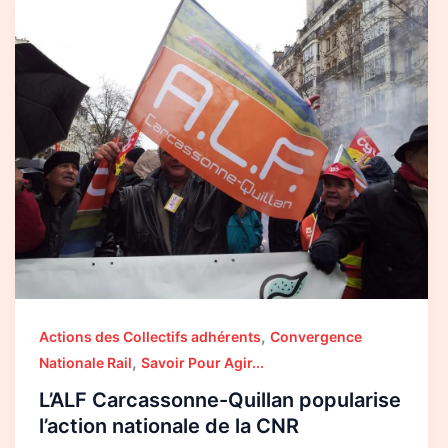
Carcassonne-
Quillan
popularise
l’action
nationale
de
la
CNR
,
Actions des Collectifs adhérents
Convergence
,
Nationale Rail
Savoir Pour Agir...
L’ALF Carcassonne-Quillan popularise
l’action nationale de la CNR