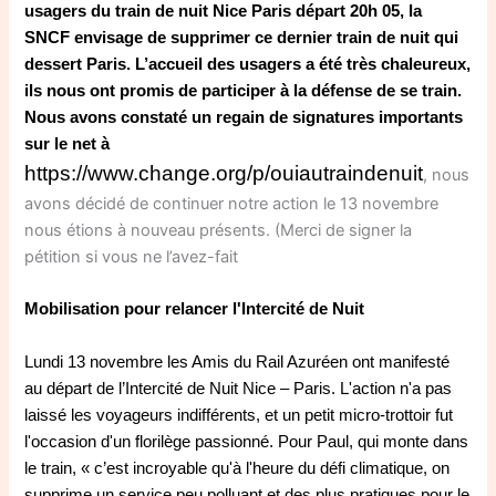
usagers du train de nuit Nice Paris départ 20h 05, la
SNCF envisage de supprimer ce dernier train de nuit qui
dessert Paris. L’accueil des usagers a été très chaleureux,
ils nous ont promis de participer à la défense de se train.
Nous avons constaté un regain de signatures importants
sur le net à
https://www.change.org/p/ouiautraindenuit
, nous
avons décidé de continuer notre action le 13 novembre
nous étions à nouveau présents. (Merci de signer la
pétition si vous ne l’avez-fait
Mobilisation pour relancer l'Intercité de Nuit
Lundi 13 novembre les Amis du Rail Azuréen ont manifesté
au départ de l’Intercité de Nuit Nice – Paris. L'action n'a pas
laissé les voyageurs indifférents, et un petit micro-trottoir fut
l'occasion d'un florilège passionné. Pour Paul, qui monte dans
le train, « c’est incroyable qu'à l'heure du défi climatique, on
supprime un service peu polluant et des plus pratiques pour le