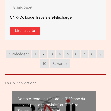
18 Juin 2026
CNR-Colloque TraversièreTélécharger
Lire la suite
« Précédent
1
2
3
4
5
6
7
8
9
10
Suivant »
La CNR en Actions
Compte-rendu du Colloque “Défense du
service public ferroviaire” au Théâtre
Traversière le 11 juin 2026