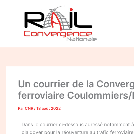
Aller
au
contenu
Un courrier de la Converg
ferroviaire Coulommiers
Par
CNR
/
18 août 2022
Dans le courrier ci-dessous adressé notamment à p
plaidoyer pour la réouverture au trafic ferrovia