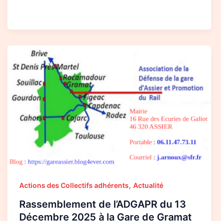
Rassemblement
de
l’ADGAPR
du
13
Décembre
2025
à
la
Gare
de
Gramat
,
Actions des Collectifs adhérents
Actualité
Rassemblement de l’ADGAPR du 13
Décembre 2025 à la Gare de Gramat