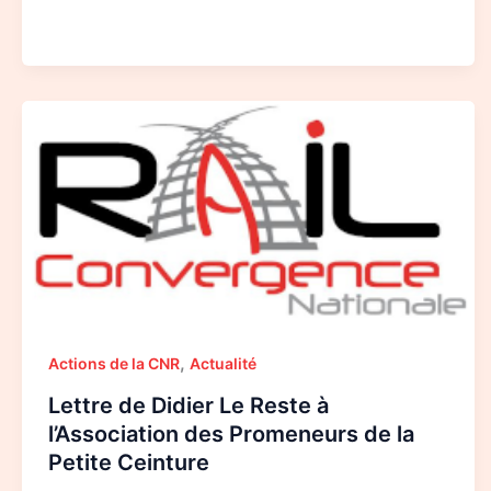
Lettre
de
Didier
Le
Reste
à
l’Association
des
Promeneurs
de
la
Petite
Ceinture
,
Actions de la CNR
Actualité
Lettre de Didier Le Reste à
l’Association des Promeneurs de la
Petite Ceinture