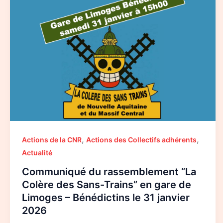
rassemblement
“La
Colère
des
Sans-
Trains”
en
gare
de
Limoges
–
Bénédictins
le
31
janvier
2026
,
,
Actions de la CNR
Actions des Collectifs adhérents
Actualité
Communiqué du rassemblement “La
Colère des Sans-Trains” en gare de
Limoges – Bénédictins le 31 janvier
2026