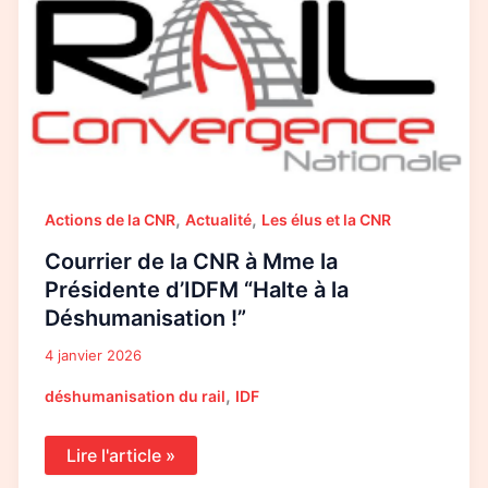
la
CNR
à
Mme
la
Présidente
d’IDFM
“Halte
à
la
Déshumanisation
!”
,
,
Actions de la CNR
Actualité
Les élus et la CNR
Courrier de la CNR à Mme la
Présidente d’IDFM “Halte à la
Déshumanisation !”
4 janvier 2026
,
déshumanisation du rail
IDF
Lire l'article »