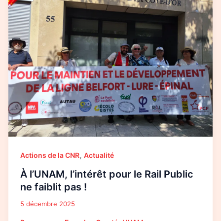
l’intérêt
pour
le
Rail
Public
ne
faiblit
pas
!
,
Actions de la CNR
Actualité
À l’UNAM, l’intérêt pour le Rail Public
ne faiblit pas !
5 décembre 2025