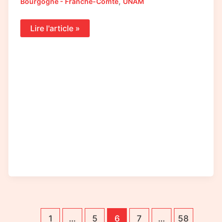
,
Bourgogne - Franche-Comté
UNAM
Lire l'article »
1
…
5
6
7
…
58