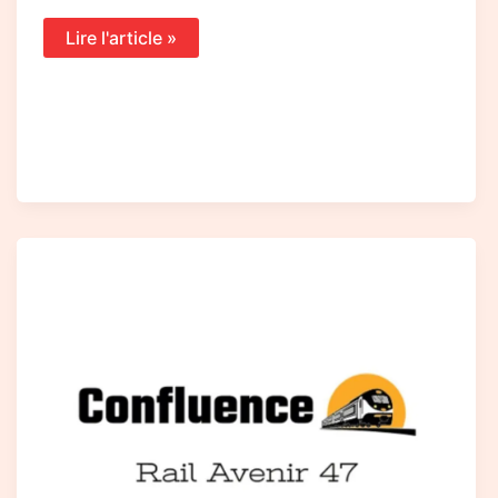
Lire l'article »
Courrier
de
Confluence
Rail
Avenir
47
au
Défenseur
des
Droits
sur
les
réorganisations
des
guichets