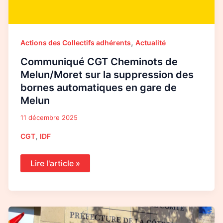
,
Actions des Collectifs adhérents
Actualité
Communiqué CGT Cheminots de
Melun/Moret sur la suppression des
bornes automatiques en gare de
Melun
11 décembre 2025
,
CGT
IDF
Lire l'article »
À
l’UNAM,